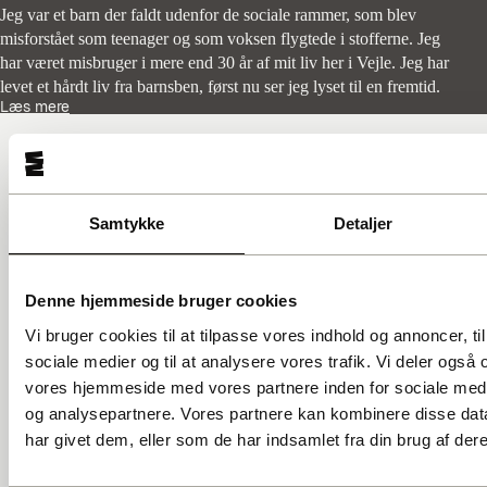
Jeg var et barn der faldt udenfor de sociale rammer, som blev
misforstået som teenager og som voksen flygtede i stofferne. Jeg
har været misbruger i mere end 30 år af mit liv her i Vejle. Jeg har
levet et hårdt liv fra barnsben, først nu ser jeg lyset til en fremtid.
Læs mere
GADENS STEMMER A.M.B.A.
Samtykke
Detaljer
Ingerslevsgade 44
1705 København V
CVR: 25147340
Denne hjemmeside bruger cookies
info@gadensstemmer.dk
Vi bruger cookies til at tilpasse vores indhold og annoncer, til 
sociale medier og til at analysere vores trafik. Vi deler også
SOCIALE MEDIER
vores hjemmeside med vores partnere inden for sociale med
Facebook
Instagram
og analysepartnere. Vores partnere kan kombinere disse dat
har givet dem, eller som de har indsamlet fra din brug af dere
ANMELDELSER
Trustpilot
Tripadvisor