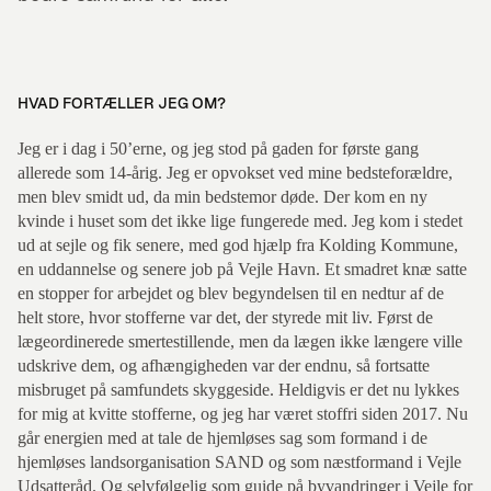
HVAD FORTÆLLER JEG OM?
Jeg er i dag i 50’erne, og jeg stod på gaden for første gang
allerede som 14-årig. Jeg er opvokset ved mine bedsteforældre,
men blev smidt ud, da min bedstemor døde. Der kom en ny
kvinde i huset som det ikke lige fungerede med. Jeg kom i stedet
ud at sejle og fik senere, med god hjælp fra Kolding Kommune,
en uddannelse og senere job på Vejle Havn. Et smadret knæ satte
en stopper for arbejdet og blev begyndelsen til en nedtur af de
helt store, hvor stofferne var det, der styrede mit liv. Først de
lægeordinerede smertestillende, men da lægen ikke længere ville
udskrive dem, og afhængigheden var der endnu, så fortsatte
misbruget på samfundets skyggeside. Heldigvis er det nu lykkes
for mig at kvitte stofferne, og jeg har været stoffri siden 2017. Nu
går energien med at tale de hjemløses sag som formand i de
hjemløses landsorganisation SAND og som næstformand i Vejle
Udsatteråd. Og selvfølgelig som guide på byvandringer i Vejle for