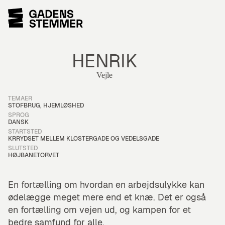
HENRIK
Vejle
Hør Henrik fortæller om en arbejdsskade, der leder til en heroinmis
TEMAER
STOFBRUG, HJEMLØSHED
SPROG
DANSK
STARTSTED
KRRYDSET MELLEM KLOSTERGADE OG VEDELSGADE
SLUTSTED
HØJBANETORVET
En fortælling om hvordan en arbejdsulykke kan
ødelægge meget mere end et knæ. Det er også
en fortælling om vejen ud, og kampen for et
bedre samfund for alle.