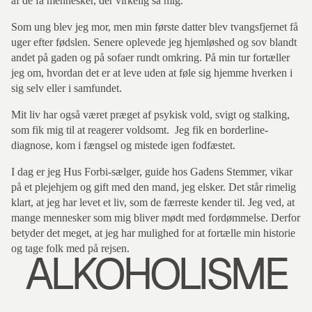
af de få mennesker, der virkelig så mig.
Som ung blev jeg mor, men min første datter blev tvangsfjernet få
uger efter fødslen. Senere oplevede jeg hjemløshed og sov blandt
andet på gaden og på sofaer rundt omkring. På min tur fortæller
jeg om, hvordan det er at leve uden at føle sig hjemme hverken i
sig selv eller i samfundet.
Mit liv har også været præget af psykisk vold, svigt og stalking,
som fik mig til at reagerer voldsomt. Jeg fik en borderline-
diagnose, kom i fængsel og mistede igen fodfæstet.
I dag er jeg Hus Forbi-sælger, guide hos Gadens Stemmer, vikar
på et plejehjem og gift med den mand, jeg elsker. Det står rimelig
klart, at jeg har levet et liv, som de færreste kender til. Jeg ved, at
mange mennesker som mig bliver mødt med fordømmelse. Derfor
betyder det meget, at jeg har mulighed for at fortælle min historie
og tage folk med på rejsen.
ALKOHOLISME