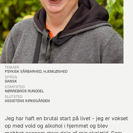
Hør Carina fortælle om, hvordan en traumatisk barndom har lagt kim
TEMAER
PSYKISK SÅRBARHED, HJEMLØSHED
SPROG
DANSK
STARTSTED
NØRREBROS RUNDDEL
SLUTSTED
ASSISTENS KIRKEGÅRDEN
Jeg har haft en brutal start på livet - jeg er vokset
op med vold og alkohol i hjemmet og blev