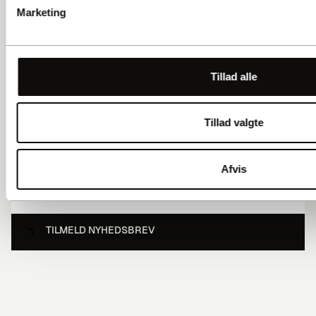
Ofte stillede spørgsmål
Marketing
JURIDISK
Data politik
Tillad alle
NYHEDSBREV
Tilmeld dig vores nyhedsbrev og få det seneste nyt om Gadens
Tillad valgte
Stemmer og guiderne.
Afvis
TILMELD NYHEDSBREV