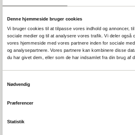
Denne hjemmeside bruger cookies
GADENS STEMMER A.M.B.A.
Vi bruger cookies til at tilpasse vores indhold og annoncer, til 
Ingerslevsgade 44
sociale medier og til at analysere vores trafik. Vi deler også
1705 København V
vores hjemmeside med vores partnere inden for sociale med
CVR: 25147340
og analysepartnere. Vores partnere kan kombinere disse dat
du har givet dem, eller som de har indsamlet fra din brug af d
info@gadensstemmer.dk
SOCIALE MEDIER
Facebook
Samtykkevalg
Instagram
Nødvendig
ANMELDELSER
Trustpilot
Tripadvisor
Præferencer
SITEMAP
Mød guiderne
Statistik
Oplev Gadens Stemmer
Om os
Kontakt