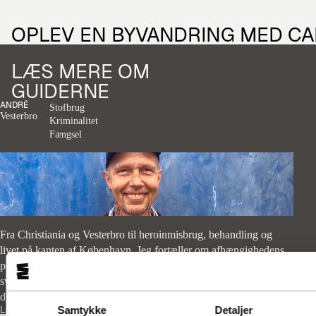
OPLEV EN BYVANDRING
MED CA
LÆS MERE OM
GUIDERNE
ANDRÉ
Stofbrug
Vesterbro
Kriminalitet
Fængsel
Fra Christiania og Vesterbro til heroinmisbrug, behandling og
livet på kanten af København. Jeg fortæller om afhængighedens
psykologi, jagten på anerkendelse og hvorfor det kan være så
svært at slippe et miljø, selv når man risikerer at miste alt — også
dem man elsker allermest.
Læs mere
Samtykke
Detaljer