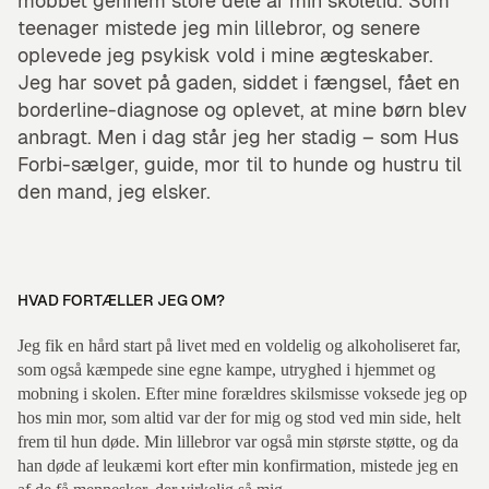
mobbet gennem store dele af min skoletid. Som
teenager mistede jeg min lillebror, og senere
oplevede jeg psykisk vold i mine ægteskaber.
Jeg har sovet på gaden, siddet i fængsel, fået en
borderline-diagnose og oplevet, at mine børn blev
anbragt. Men i dag står jeg her stadig – som Hus
Forbi-sælger, guide, mor til to hunde og hustru til
den mand, jeg elsker.
HVAD FORTÆLLER JEG OM?
Jeg fik en hård start på livet med en voldelig og alkoholiseret far,
som også kæmpede sine egne kampe, utryghed i hjemmet og
mobning i skolen. Efter mine forældres skilsmisse voksede jeg op
hos min mor, som altid var der for mig og stod ved min side, helt
frem til hun døde. Min lillebror var også min største støtte, og da
han døde af leukæmi kort efter min konfirmation, mistede jeg en