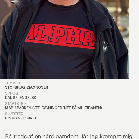
Hør Mikkel fortælle om stofbrug, diagnoser og hvordan livet bliver 
TEMAER
STOFBRUG, DIAGNOSER
SPROG
DANSK, ENGELSK
STARTSTED
MARIAPARKEN (VED BYGNINGEN TÆT PÅ MULTIBANEN)
SLUTSTED
HØJBANETORVET
På trods af en hård barndom, får jeg kæmpet mig