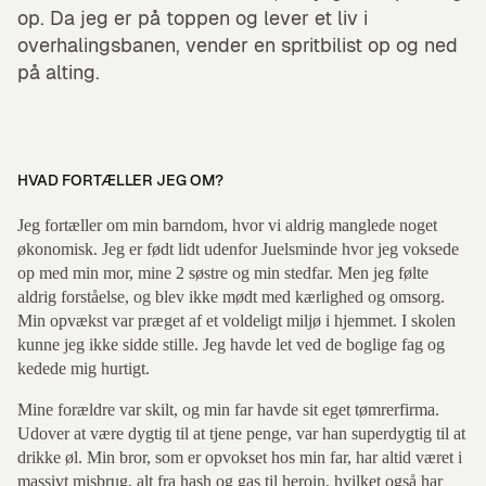
op. Da jeg er på toppen og lever et liv i
overhalingsbanen, vender en spritbilist op og ned
på alting.
HVAD FORTÆLLER JEG OM?
Jeg fortæller om min barndom, hvor vi aldrig manglede noget
økonomisk. Jeg er født lidt udenfor Juelsminde hvor jeg voksede
op med min mor, mine 2 søstre og min stedfar. Men jeg følte
aldrig forståelse, og blev ikke mødt med kærlighed og omsorg.
Min opvækst var præget af et voldeligt miljø i hjemmet. I skolen
kunne jeg ikke sidde stille. Jeg havde let ved de boglige fag og
kedede mig hurtigt.
Mine forældre var skilt, og min far havde sit eget tømrerfirma.
Udover at være dygtig til at tjene penge, var han superdygtig til at
drikke øl. Min bror, som er opvokset hos min far, har altid været i
massivt misbrug, alt fra hash og gas til heroin, hvilket også har