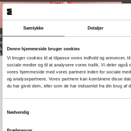
Samtykke
Detaljer
En fortælling om hvordan en arbejdsulykke kan ødelægge meget
mere end et knæ. Det er også en fortælling om vejen ud, og
Denne hjemmeside bruger cookies
kampen for et bedre samfund for alle.
Læs mere
Vi bruger cookies til at tilpasse vores indhold og annoncer, til 
sociale medier og til at analysere vores trafik. Vi deler også
vores hjemmeside med vores partnere inden for sociale med
og analysepartnere. Vores partnere kan kombinere disse dat
GADENS STEMMER A.M.B.A.
du har givet dem, eller som de har indsamlet fra din brug af d
Ingerslevsgade 44
1705 København V
CVR: 25147340
Samtykkevalg
Nødvendig
info@gadensstemmer.dk
SOCIALE MEDIER
Præferencer
Facebook