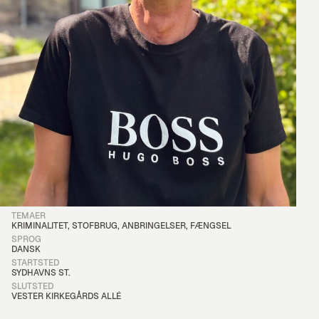
Martin P fortæller om kriminalitet, anbringelser, fængselsophold og 
TEMAER
KRIMINALITET, STOFBRUG, ANBRINGELSER, FÆNGSEL
SPROG
DANSK
STARTSTED
SYDHAVNS ST.
SLUTSTED
VESTER KIRKEGÅRDS ALLÉ