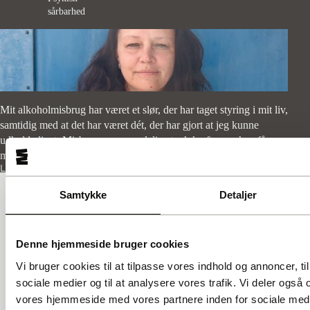
sårbarhed
Mit alkoholmisbrug har været et slør, der har taget styring i mit liv,
samtidig med at det har været dét, der har gjort at jeg kunne
udholde livet. Misbrug er en uendelig stærk kraft, som kan få
mennesker til at svigte sig selv og sine nærmeste på groveste vis.
Læs mere
Samtykke
Detaljer
GADENS STEMMER A.M.B.A.
Denne hjemmeside bruger cookies
Ingerslevsgade 44
1705 København V
Vi bruger cookies til at tilpasse vores indhold og annoncer, til 
CVR: 25147340
sociale medier og til at analysere vores trafik. Vi deler også
vores hjemmeside med vores partnere inden for sociale med
info@gadensstemmer.dk