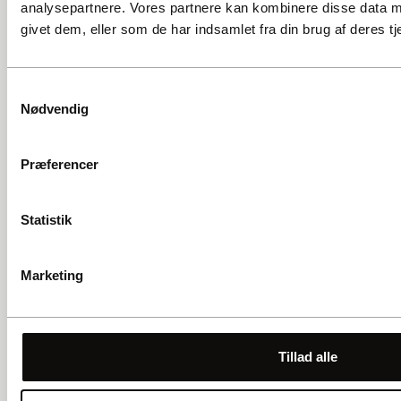
analysepartnere. Vores partnere kan kombinere disse data m
givet dem, eller som de har indsamlet fra din brug af deres tj
SOCIALE MEDIER
Facebook
Instagram
Samtykkevalg
ANMELDELSER
Nødvendig
Trustpilot
Tripadvisor
Præferencer
SITEMAP
Mød guiderne
Oplev Gadens Stemmer
Om os
Kontakt
Statistik
Ofte stillede spørgsmål
JURIDISK
Marketing
Data politik
Tillad alle
NYHEDSBREV
Tilmeld dig vores nyhedsbrev og få det seneste nyt om Gadens
Stemmer og guiderne.