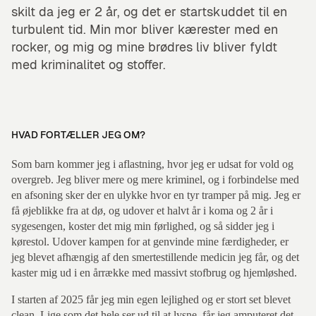
skilt da jeg er 2 år, og det er startskuddet til en
turbulent tid. Min mor bliver kærester med en
rocker, og mig og mine brødres liv bliver fyldt
med kriminalitet og stoffer.
HVAD FORTÆLLER JEG OM?
Som barn kommer jeg i aflastning, hvor jeg er udsat for vold og
overgreb. Jeg bliver mere og mere kriminel, og i forbindelse med
en afsoning sker der en ulykke hvor en tyr tramper på mig. Jeg er
få øjeblikke fra at dø, og udover et halvt år i koma og 2 år i
sygesengen, koster det mig min førlighed, og så sidder jeg i
kørestol. Udover kampen for at genvinde mine færdigheder, er
jeg blevet afhængig af den smertestillende medicin jeg får, og det
kaster mig ud i en årrække med massivt stofbrug og hjemløshed.
I starten af 2025 får jeg min egen lejlighed og er stort set blevet
clean. Lige som det hele ser ud til at lysne, får jeg amputeret det