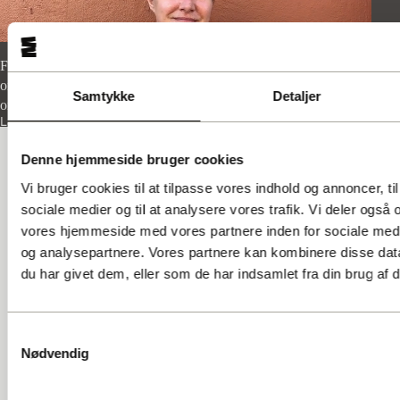
Fra sosu-hjælper med eget hus til heroin-afhængig – en fortælling
om hvordan man kan miste alt hvis man ikke i tide lærer at tale
Samtykke
Detaljer
om de svære følelser.
Læs mere
Denne hjemmeside bruger cookies
Vi bruger cookies til at tilpasse vores indhold og annoncer, til 
GADENS STEMMER A.M.B.A.
sociale medier og til at analysere vores trafik. Vi deler også
Ingerslevsgade 44
vores hjemmeside med vores partnere inden for sociale med
1705 København V
og analysepartnere. Vores partnere kan kombinere disse dat
CVR: 25147340
du har givet dem, eller som de har indsamlet fra din brug af d
info@gadensstemmer.dk
Samtykkevalg
SOCIALE MEDIER
Nødvendig
Facebook
Instagram