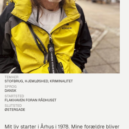
Hør Anders fortæller om sin hårde barndom, kriminalitet, hjemløshed
TEMAER
STOFBRUG, HJEMLØSHED, KRIMINALITET
SPROG
DANSK
STARTSTED
FLAKHAVEN FORAN RÅDHUSET
SLUTSTED
ØSTERGADE
Mit liv starter i Århus i 1978. Mine forældre bliver