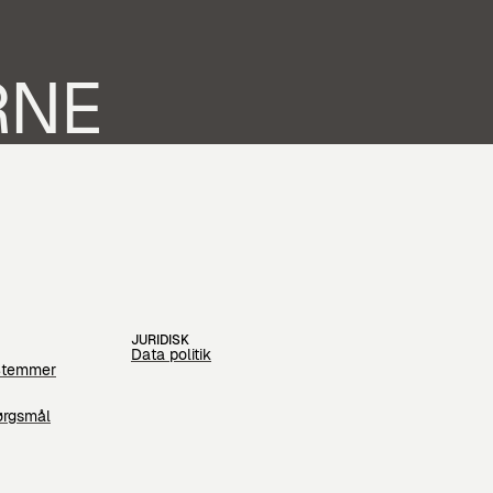
RNE
JURIDISK
Data politik
Stemmer
pørgsmål