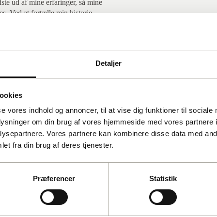
dste ud af mine erfaringer, så mine
s. Ved at fortælle min historie
NG
el – gennem oplysning og
te er forbundet med de emner, jeg
Detaljer
ookies
se vores indhold og annoncer, til at vise dig funktioner til sociale
oplysninger om din brug af vores hjemmeside med vores partnere i
ysepartnere. Vores partnere kan kombinere disse data med andr
et fra din brug af deres tjenester.
Præferencer
Statistik