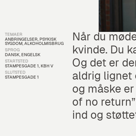
Når du møder
Christines fortælling handler om anbringelser, psykisk sygdom, alk
TEMAER
ANBRINGELSER, PSYKISK
SYGDOM, ALKOHOLMISBRUG
kvinde. Du k
SPROG
DANSK, ENGELSK
Og det er der
STARTSTED
STAMPESGADE 1, KBH V
aldrig lignet
SLUTSTED
STAMPESGADE 1
og måske er 
of no return”
ind og støtte