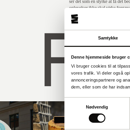
ser det som en styrke at få det be
oplevelser ikke skal virke forgæve
FÆ
håber jeg at kunne gøre en forsk
nedbrydelse af det stigma, der of
berører.
Samtykke
Denne hjemmeside bruger c
Vi bruger cookies til at tilpas
vores trafik. Vi deler også 
annonceringspartnere og anal
dem, eller som de har indsaml
Samtykkevalg
Nødvendig