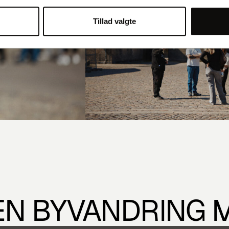
Tillad valgte
EN BYVANDRING
M