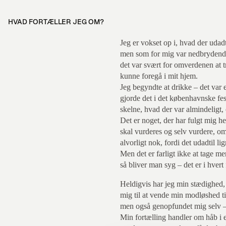
HVAD FORTÆLLER JEG OM?
Jeg er vokset op i, hvad der udad
men som for mig var nedbrydende.
det var svært for omverdenen at tr
kunne foregå i mit hjem.
Jeg begyndte at drikke – det var 
gjorde det i det københavnske fest
skelne, hvad der var almindeligt, 
Det er noget, der har fulgt mig hel
skal vurderes og selv vurdere, o
alvorligt nok, fordi det udadtil li
Men det er farligt ikke at tage me
så bliver man syg – det er i hvert
Heldigvis har jeg min stædighed,
mig til at vende min modløshed ti
men også genopfundet mig selv – 
Min fortælling handler om håb i e