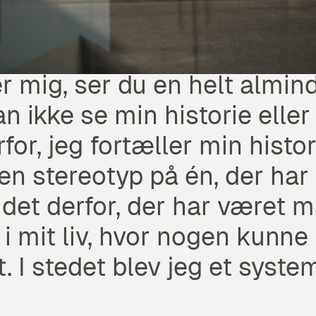
 mig, ser du en helt almin
oholmisbrug
an ikke se min historie elle
for, jeg fortæller min histor
 en stereotyp på én, der har
det derfor, der har været 
 i mit liv, hvor nogen kunn
t. I stedet blev jeg et syste