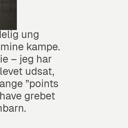
delig ung
r mine kampe.
ie – jeg har
 levet udsat,
mange ”points
e have grebet
mbarn.