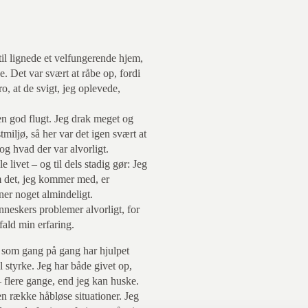
til lignede et velfungerende hjem,
 Det var svært at råbe op, fordi
o, at de svigt, jeg oplevede,
en god flugt. Jeg drak meget og
miljø, så her var det igen svært at
og hvad der var alvorligt.
e livet – og til dels stadig gør: Jeg
m det, jeg kommer med, er
gner noget almindeligt.
nneskers problemer alvorligt, for
 fald min erfaring.
 som gang på gang har hjulpet
l styrke. Jeg har både givet op,
flere gange, end jeg kan huske.
n række håbløse situationer. Jeg