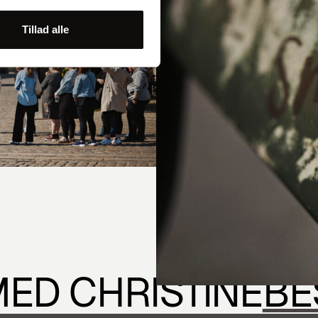
Tillad alle
ED CHRISTINE
BE